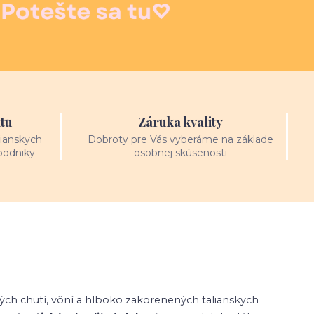
itu
Záruka kvality
ianskych
Dobroty pre Vás vyberáme na základe
podniky
osobnej skúsenosti
ných chutí, vôní a hlboko zakorenených talianskych