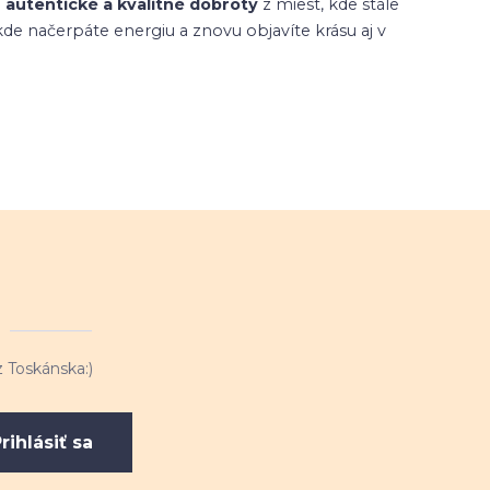
a
autentické a kvalitné dobroty
z miest, kde stále
kde načerpáte energiu a znovu objavíte krásu aj v
 Toskánska:)
rihlásiť sa