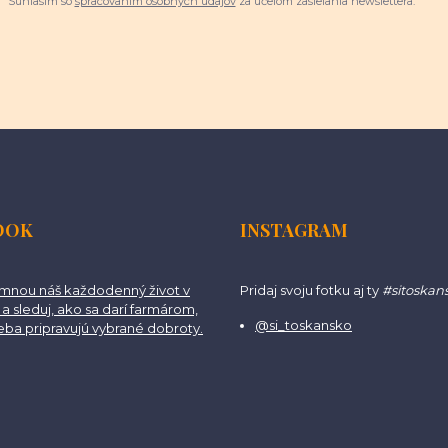
Súhlasím so
spracovaním osobných údajov
za účelom zasielania newslettera.
OOK
INSTAGRAM
 mnou náš každodenný život v
Pridaj svoju fotku aj ty
#sitoskan
a sleduj, ako sa darí farmárom,
@si_toskansko
teba pripravujú vybrané dobroty.