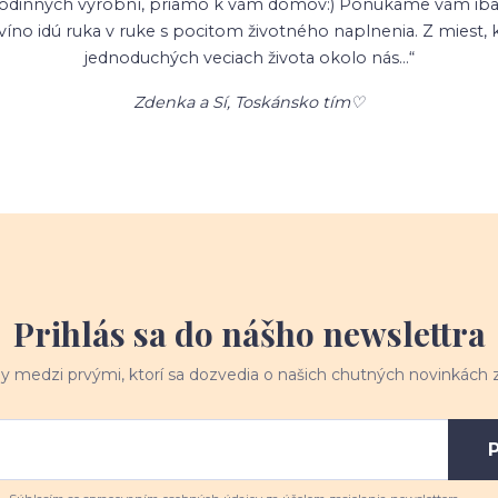
ek a rodinných výrobní, priamo k vám domov:) Ponúkame vám ib
a víno idú ruka v ruke s pocitom životného naplnenia. Z miest, 
jednoduchých veciach života okolo nás…“
Zdenka a Sí, Toskánsko tím♡
Prihlás sa do nášho newslettra
y medzi prvými, ktorí sa dozvedia o našich chutných novinkách z
P