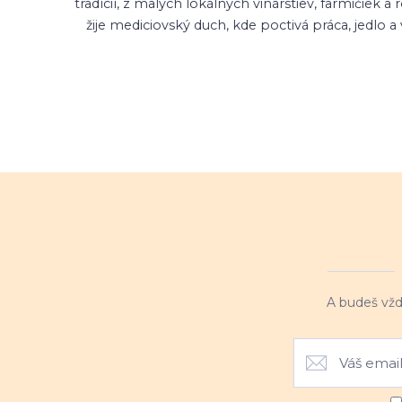
tradícií, z malých lokálnych vinárstiev, farmiči
žije mediciovský duch, kde poctivá práca, jedlo 
A budeš vžd