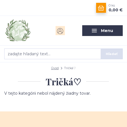
0
ks
0,00 €
Menu
Hľadať
Úvod
Tričká♡
Tričká♡
V tejto kategórii nebol nájdený žiadny tovar.