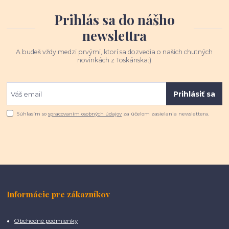
Prihlás sa do nášho
newslettra
A budeš vždy medzi prvými, ktorí sa dozvedia o našich chutných
novinkách z Toskánska:)
Prihlásiť sa
Súhlasím so
spracovaním osobných údajov
za účelom zasielania newslettera.
Informácie pre zákazníkov
Obchodné podmienky