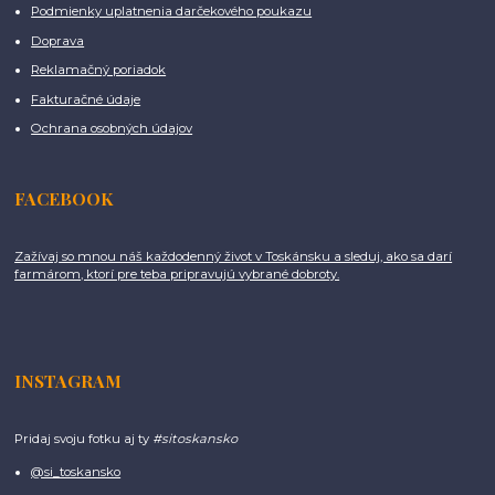
Podmienky uplatnenia darčekového poukazu
Doprava
Reklamačný poriadok
Fakturačné údaje
Ochrana osobných údajov
FACEBOOK
Zažívaj so mnou náš každodenný život v Toskánsku a sleduj, ako sa darí
farmárom, ktorí pre teba pripravujú vybrané dobroty.
INSTAGRAM
Pridaj svoju fotku aj ty
#sitoskansko
@si_toskansko