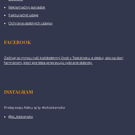
Reklamačný poriadok
Fakturačné údaje
Ochrana osobných údajov
FACEBOOK
Zažívaj so mnou náš každodenný život v Toskánsku a sleduj, ako sa darí
farmárom, ktorí pre teba pripravujú vybrané dobroty.
INSTAGRAM
Pridaj svoju fotku aj ty
#sitoskansko
@si_toskansko