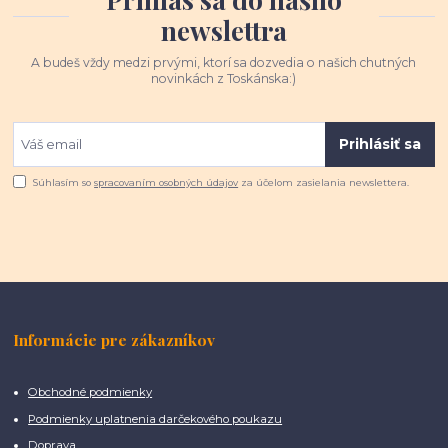
newslettra
A budeš vždy medzi prvými, ktorí sa dozvedia o našich chutných
novinkách z Toskánska:)
Prihlásiť sa
Súhlasím so
spracovaním osobných údajov
za účelom zasielania newslettera.
Informácie pre zákazníkov
Obchodné podmienky
Podmienky uplatnenia darčekového poukazu
Doprava