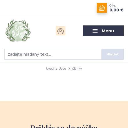
0
ks
0,00 €
Menu
Hľadať
Úvod
Úvod
Články
Prihlás sa do nášho