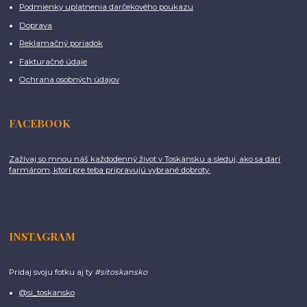
Podmienky uplatnenia darčekového poukazu
Doprava
Reklamačný poriadok
Fakturačné údaje
Ochrana osobných údajov
FACEBOOK
Zažívaj so mnou náš každodenný život v Toskánsku a sleduj, ako sa darí
farmárom, ktorí pre teba pripravujú vybrané dobroty.
INSTAGRAM
Pridaj svoju fotku aj ty
#sitoskansko
@si_toskansko