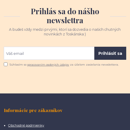
Prihlás sa do nášho
newslettra
A budeš vždy medzi prvými, ktorí sa dozvedia o našich chutných
novinkách z Toskánska:)
Prihlásiť sa
Súhlasím so
spracovaním osobných údajov
za účelom zasielania newslettera.
Informácie pre zákazníkov
Obchodné podmienky