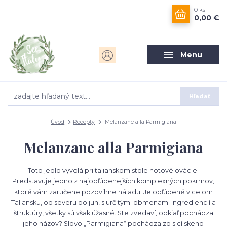
0
ks
0,00 €
Menu
Hľadať
Úvod
Recepty
Melanzane alla Parmigiana
Melanzane alla Parmigiana
Toto jedlo vyvolá pri talianskom stole hotové ovácie.
Predstavuje jedno z najobľúbenejších komplexných pokrmov,
ktoré vám zaručene pozdvihne náladu. Je obľúbené v celom
Taliansku, od severu po juh, s určitými obmenami ingrediencií a
štruktúry, všetky sú však úžasné. Ste zvedaví, odkiaľ pochádza
jeho názov? Slovo „Parmigiana“ pochádza zo sicílskeho