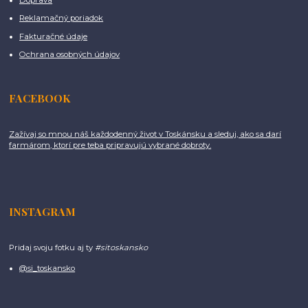
Reklamačný poriadok
Fakturačné údaje
Ochrana osobných údajov
FACEBOOK
Zažívaj so mnou náš každodenný život v Toskánsku a sleduj, ako sa darí
farmárom, ktorí pre teba pripravujú vybrané dobroty.
INSTAGRAM
Pridaj svoju fotku aj ty
#sitoskansko
@si_toskansko