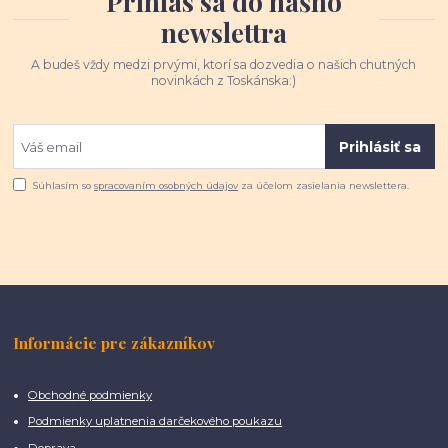
Prihlás sa do nášho
newslettra
A budeš vždy medzi prvými, ktorí sa dozvedia o našich chutných
novinkách z Toskánska:)
Prihlásiť sa
Súhlasím so
spracovaním osobných údajov
za účelom zasielania newslettera.
Informácie pre zákazníkov
Obchodné podmienky
Podmienky uplatnenia darčekového poukazu
Doprava