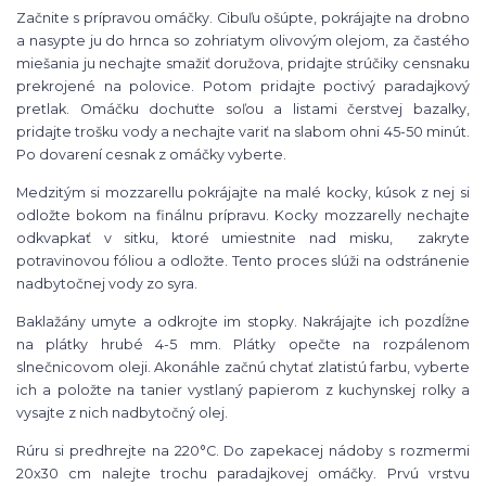
Začnite s prípravou omáčky. Cibuľu ošúpte, pokrájajte na drobno
a nasypte ju do hrnca so zohriatym olivovým olejom, za častého
miešania ju nechajte smažiť doružova, pridajte strúčiky censnaku
prekrojené na polovice. Potom pridajte poctivý paradajkový
pretlak. Omáčku dochuťte soľou a listami čerstvej bazalky,
pridajte trošku vody a nechajte variť na slabom ohni 45-50 minút.
Po dovarení cesnak z omáčky vyberte.
Medzitým si mozzarellu pokrájajte na malé kocky, kúsok z nej si
odložte bokom na finálnu prípravu. Kocky mozzarelly nechajte
odkvapkať v sitku, ktoré umiestnite nad misku, zakryte
potravinovou fóliou a odložte. Tento proces slúži na odstránenie
nadbytočnej vody zo syra.
Baklažány umyte a odkrojte im stopky. Nakrájajte ich pozdĺžne
na plátky hrubé 4-5 mm. Plátky opečte na rozpálenom
slnečnicovom oleji. Akonáhle začnú chytať zlatistú farbu, vyberte
ich a položte na tanier vystlaný papierom z kuchynskej rolky a
vysajte z nich nadbytočný olej.
Rúru si predhrejte na 220°C. Do zapekacej nádoby s rozmermi
20x30 cm nalejte trochu paradajkovej omáčky. Prvú vrstvu