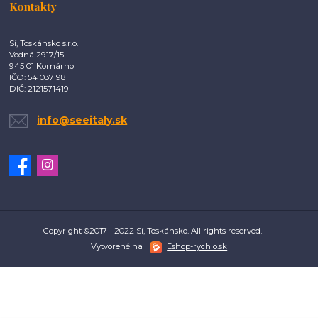
Kontakty
Sí, Toskánsko s.r.o.
Vodná 2917/15
945 01 Komárno
IČO: 54 037 981
DIČ: 2121571419
info@seeitaly.sk
Copyright ©2017 - 2022 Sí, Toskánsko. All rights reserved.
Vytvorené na
Eshop-rychlo.sk