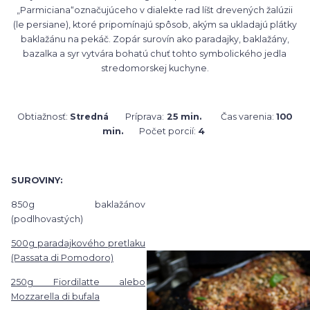
„Parmiciana“označujúceho v dialekte rad líšt drevených žalúzii
(le persiane), ktoré pripomínajú spôsob, akým sa ukladajú plátky
baklažánu na pekáč. Zopár surovín ako paradajky, baklažány,
bazalka a syr vytvára bohatú chuť tohto symbolického jedla
stredomorskej kuchyne.
Obtiažnosť:
Stredná
Príprava:
25 min.
Čas varenia:
100
min.
Počet porcií:
4
SUROVINY:
850g baklažánov
(podlhovastých)
500g paradajkového pretlaku
(Passata di Pomodoro)
250g Fiordilatte alebo
Mozzarella di bufala