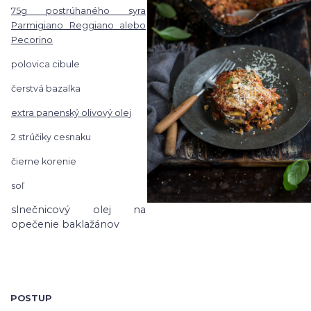
75g postrúhaného syra
Parmigiano Reggiano alebo
Pecorino
polovica cibule
čerstvá bazalka
extra panenský olivový olej
2 strúčiky cesnaku
čierne korenie
soľ
slnečnicový olej na
opečenie baklažánov
POSTUP