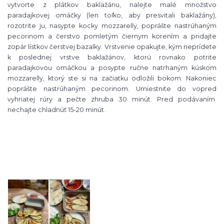
vytvorte z plátkov baklažánu, nalejte malé množstvo
paradajkovej omáčky (len toľko, aby presvitali baklažány),
rozotrite ju, nasypte kocky mozzarelly, poprášte nastrúhaným
pecorinom a čerstvo pomletým čiernym korením a pridajte
zopár lístkov čerstvej bazalky. Vrstvenie opakujte, kým neprídete
k poslednej vrstve baklažánov, ktorú rovnako potrite
paradajkovou omáčkou a posypte ručne natrhaným kúskom
mozzarelly, ktorý ste si na začiatku odložili bokom. Nakoniec
poprášte nastrúhaným pecorinom. Umiestnite do vopred
vyhriatej rúry a pečte zhruba 30 minút. Pred podávaním
nechajte chladnúť 15-20 minút.