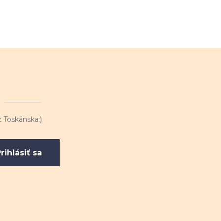
 Toskánska:)
rihlásiť sa