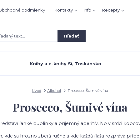
Obchodné podmienky
Kontakty
Info
Recepty
Hľadať
Knihy a e-knihy Sí, Toskánsko
Úvod
Alkohol
Prosecco, Šumivé vína
Prosecco, Šumivé vína
predstaví ľahké bublinky a príjemný aperitív. No v srdci kopco
 kde sa hrozno zberá ručne a kde každá fľaša rozpráva príbeh je