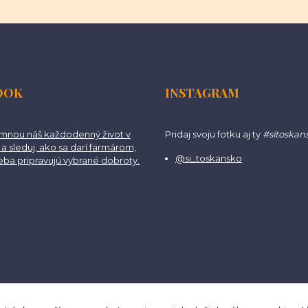
OOK
INSTAGRAM
 mnou náš každodenný život v
Pridaj svoju fotku aj ty
#sitoskan
a sleduj, ako sa darí farmárom,
@si_toskansko
teba pripravujú vybrané dobroty.