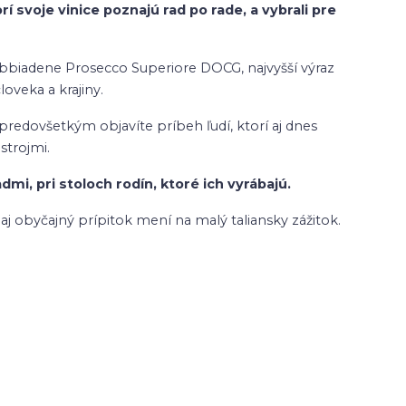
í svoje vinice poznajú rad po rade, a vybrali pre
obbiadene Prosecco Superiore DOCG, najvyšší výraz
veka a krajiny.
predovšetkým objavíte príbeh ľudí, ktorí aj dnes
strojmi.
i, pri stoloch rodín, ktoré ich vyrábajú.
aj obyčajný prípitok mení na malý taliansky zážitok.