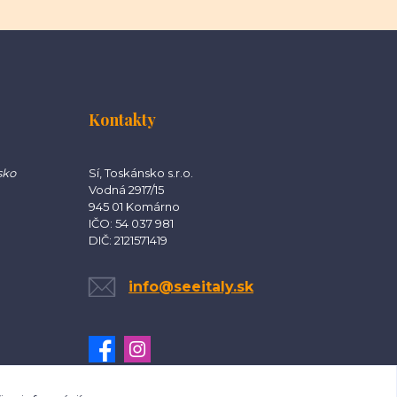
Kontakty
sko
Sí, Toskánsko s.r.o.
Vodná 2917/15
945 01 Komárno
IČO: 54 037 981
DIČ: 2121571419
info@seeitaly.sk