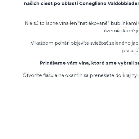
našich ciest po oblasti Conegliano Valdobbiadene
Nie sú to lacné vína len “natlakované” bublinkam
územia, ktoré 
V každom pohári objavíte sviežosť zeleného jabl
pracujú
Prinášame vám vína, ktoré sme vybrali sr
Otvoríte fľašu a na okamih sa prenesiete do krajiny