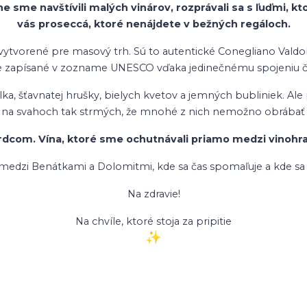
 sme navštívili malých vinárov, rozprávali sa s ľuďmi, ktor
vás proseccá, ktoré nenájdete v bežných regáloch.
i vytvorené pre masový trh. Sú to autentické Conegliano Vald
je zapísané v zozname UNESCO vďaka jedinečnému spojeniu člo
ka, šťavnatej hrušky, bielych kvetov a jemných bubliniek. Ale 
 na svahoch tak strmých, že mnohé z nich nemožno obrábať 
dcom. Vína, ktoré sme ochutnávali priamo medzi vinohradm
 medzi Benátkami a Dolomitmi, kde sa čas spomaľuje a kde sa 
Na zdravie!
Na chvíle, ktoré stoja za pripitie