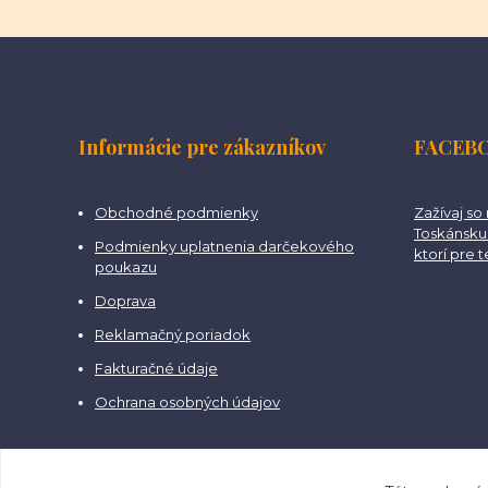
Informácie pre zákazníkov
FACEB
Obchodné podmienky
Zažívaj so
Toskánsku 
Podmienky uplatnenia darčekového
ktorí pre 
poukazu
Doprava
Reklamačný poriadok
Fakturačné údaje
Ochrana osobných údajov