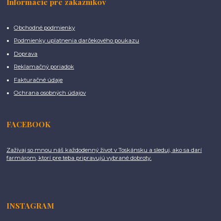
Informácie pre zákazníkov
Obchodné podmienky
Podmienky uplatnenia darčekového poukazu
Doprava
Reklamačný poriadok
Fakturačné údaje
Ochrana osobných údajov
FACEBOOK
Zažívaj so mnou náš každodenný život v Toskánsku a sleduj, ako sa darí
farmárom, ktorí pre teba pripravujú vybrané dobroty.
INSTAGRAM