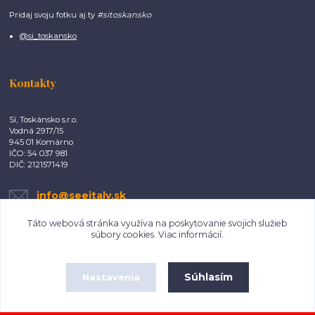
Pridaj svoju fotku aj ty
#sitoskansko
@si_toskansko
Kontakty
Sí, Toskánsko s.r.o.
Vodná 2917/15
945 01 Komárno
IČO: 54 037 981
DIČ: 2121571419
info@seeitaly.sk
Táto webová stránka využíva na poskytovanie svojich služieb
súbory cookies.
Viac informácií
.
Súhlasím
Nastavenia
Copyright ©2017 - 2022 Sí, Toskánsko. All rights reserved.