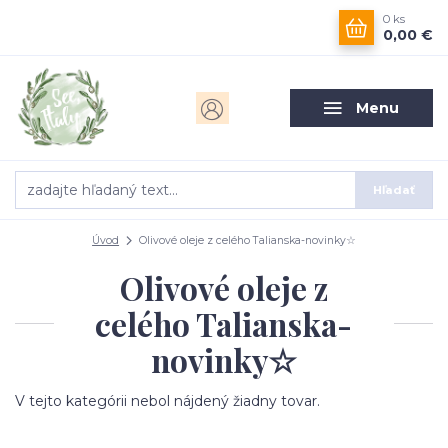
0
ks
0,00 €
Menu
Hľadať
Úvod
Olivové oleje z celého Talianska-novinky☆
Olivové oleje z
celého Talianska-
novinky☆
V tejto kategórii nebol nájdený žiadny tovar.