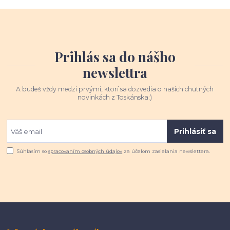
Prihlás sa do nášho
newslettra
A budeš vždy medzi prvými, ktorí sa dozvedia o našich chutných
novinkách z Toskánska:)
Prihlásiť sa
Súhlasím so
spracovaním osobných údajov
za účelom zasielania newslettera.