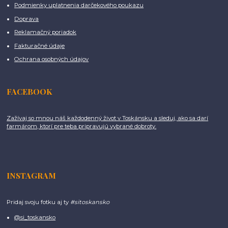
Podmienky uplatnenia darčekového poukazu
Doprava
Reklamačný poriadok
Fakturačné údaje
Ochrana osobných údajov
FACEBOOK
Zažívaj so mnou náš každodenný život v Toskánsku a sleduj, ako sa darí
farmárom, ktorí pre teba pripravujú vybrané dobroty.
INSTAGRAM
Pridaj svoju fotku aj ty
#sitoskansko
@si_toskansko