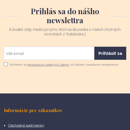
Prihlás sa do nášho
newslettra
A budeš vždy medzi prvými, ktorí sa dozvedia o našich chutných
novinkách z Toskánska:)
Prihlásiť sa
Súhlasím so
spracovaním osobných údajov
za účelom zasielania newslettera.
Informácie pre zákazníkov
Obchodné podmienky