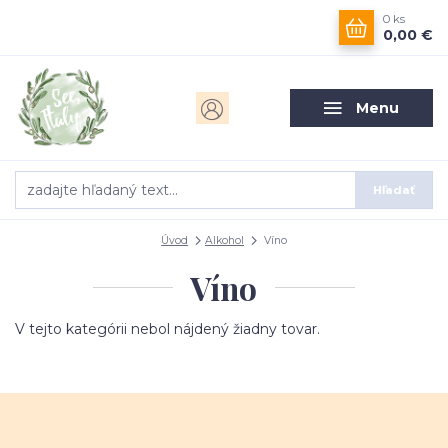
0
ks
0,00 €
Menu
Hľadať
Úvod
Alkohol
Víno
Víno
V tejto kategórii nebol nájdený žiadny tovar.