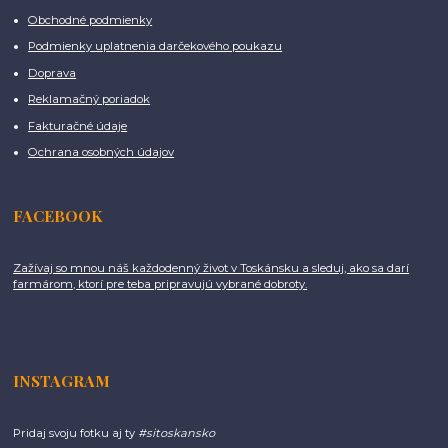
Obchodné podmienky
Podmienky uplatnenia darčekového poukazu
Doprava
Reklamačný poriadok
Fakturačné údaje
Ochrana osobných údajov
FACEBOOK
Zažívaj so mnou náš každodenný život v Toskánsku a sleduj, ako sa darí
farmárom, ktorí pre teba pripravujú vybrané dobroty.
INSTAGRAM
Pridaj svoju fotku aj ty
#sitoskansko