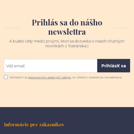
Prihlás sa do nášho
newslettra
A budeš vždy medzi prvými, ktorí sa dozvedia o našich chutných
novinkách z Toskánska:)
Prihlásiť sa
Súhlasím so
spracovaním osobných údajov
za účelom zasielania newslettera.
Informácie pre zákazníkov