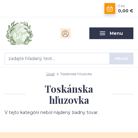
0
ks
0,00 €
Menu
Hľadať
Úvod
Toskánska hľuzovka
Toskánska
hľuzovka
V tejto kategórii nebol nájdený žiadny tovar.