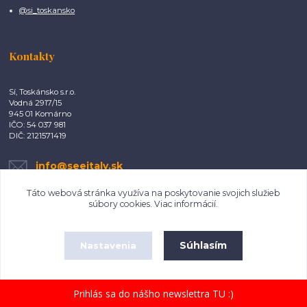
@si_toskansko
Kontakty
Sí, Toskánsko s.r.o.
Vodná 2917/15
945 01 Komárno
IČO: 54 037 981
DIČ: 2121571419
info@seeitaly.sk
Táto webová stránka využíva na poskytovanie svojich služieb
súbory cookies.
Viac informácií
.
Súhlasím
Nastavenia
Copyright ©2017 - 2022 Sí, Toskánsko. All rights reserved.
Súhlas môžete odmietnuť
tu
.
Vytvorené na
Eshop-rychlo.sk
Prihlás sa do nášho newslettra TU :)