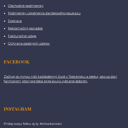
Obchodné podmienky
Podmienky uplatnenia darčekového poukazu
Doprava
Reklamačný poriadok
Fakturačné údaje
Ochrana osobných údajov
FACEBOOK
Zažívaj so mnou náš každodenný život v Toskánsku a sleduj, ako sa darí
farmárom, ktorí pre teba pripravujú vybrané dobroty.
INSTAGRAM
Pridaj svoju fotku aj ty
#sitoskansko