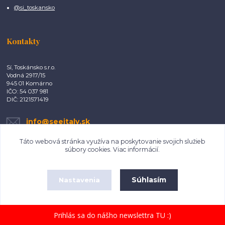
@si_toskansko
Kontakty
Sí, Toskánsko s.r.o.
Vodná 2917/15
945 01 Komárno
IČO: 54 037 981
DIČ: 2121571419
info@seeitaly.sk
Táto webová stránka využíva na poskytovanie svojich služieb
súbory cookies.
Viac informácií
.
Súhlasím
Nastavenia
Copyright ©2017 - 2022 Sí, Toskánsko. All rights reserved.
Súhlas môžete odmietnuť
tu
.
Vytvorené na
Eshop-rychlo.sk
Prihlás sa do nášho newslettra TU :)