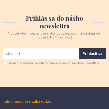
Prihlás sa do nášho
newslettra
A budeš vždy medzi prvými, ktorí sa dozvedia o našich chutných
novinkách z Toskánska:)
Prihlásiť sa
Súhlasím so
spracovaním osobných údajov
za účelom zasielania newslettera.
Informácie pre zákazníkov