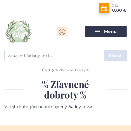
0
ks
0,00 €
Menu
Hľadať
Úvod
% Zľavnené dobroty %
% Zľavnené
dobroty %
V tejto kategórii nebol nájdený žiadny tovar.